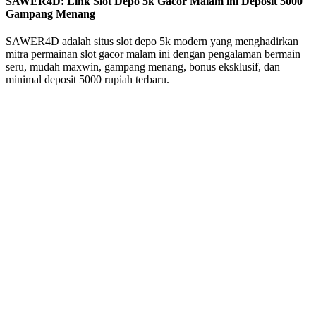
SAWER4D: Link Slot Depo 5k Gacor Malam ini Deposit 5000
Gampang Menang
SAWER4D adalah situs slot depo 5k modern yang menghadirkan
mitra permainan slot gacor malam ini dengan pengalaman bermain
seru, mudah maxwin, gampang menang, bonus eksklusif, dan
minimal deposit 5000 rupiah terbaru.