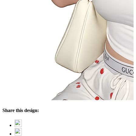
Share this design: