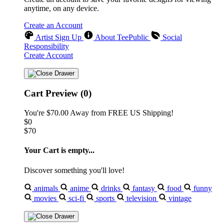
anytime, on any device.
Create an Account
Artist Sign Up
About TeePublic
Social
Responsibility
Create Account
Cart Preview (0)
You're
$70.00
Away from
FREE US Shipping!
$0
$70
Your Cart is empty...
Discover something you'll love!
animals
anime
drinks
fantasy
food
funny
movies
sci-fi
sports
television
vintage