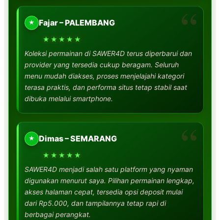
Fajar – PALEMBANG
★★★★★
Koleksi permainan di SAWER4D terus diperbarui dan
provider yang tersedia cukup beragam. Seluruh
menu mudah diakses, proses menjelajahi kategori
terasa praktis, dan performa situs tetap stabil saat
dibuka melalui smartphone.
Dimas – SEMARANG
★★★★★
SAWER4D menjadi salah satu platform yang nyaman
digunakan menurut saya. Pilihan permainan lengkap,
akses halaman cepat, tersedia opsi deposit mulai
dari Rp5.000, dan tampilannya tetap rapi di
berbagai perangkat.