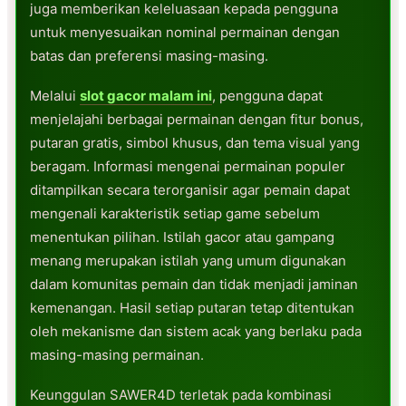
juga memberikan keleluasaan kepada pengguna
untuk menyesuaikan nominal permainan dengan
batas dan preferensi masing-masing.
Melalui
slot gacor malam ini
, pengguna dapat
menjelajahi berbagai permainan dengan fitur bonus,
putaran gratis, simbol khusus, dan tema visual yang
beragam. Informasi mengenai permainan populer
ditampilkan secara terorganisir agar pemain dapat
mengenali karakteristik setiap game sebelum
menentukan pilihan. Istilah gacor atau gampang
menang merupakan istilah yang umum digunakan
dalam komunitas pemain dan tidak menjadi jaminan
kemenangan. Hasil setiap putaran tetap ditentukan
oleh mekanisme dan sistem acak yang berlaku pada
masing-masing permainan.
Keunggulan SAWER4D terletak pada kombinasi