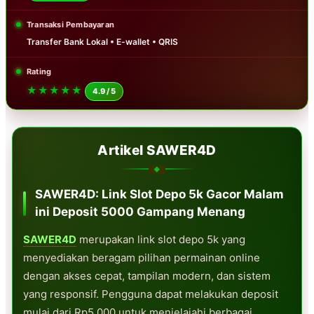
Transaksi Pembayaran
Transfer Bank Lokal • E-wallet • QRIS
Rating
★★★★★
4.9 / 5
Artikel SAWER4D
SAWER4D: Link Slot Depo 5k Gacor Malam
ini Deposit 5000 Gampang Menang
SAWER4D
merupakan link slot depo 5k yang
menyediakan beragam pilihan permainan online
dengan akses cepat, tampilan modern, dan sistem
yang responsif. Pengguna dapat melakukan deposit
mulai dari Rp5.000 untuk menjelajahi berbagai