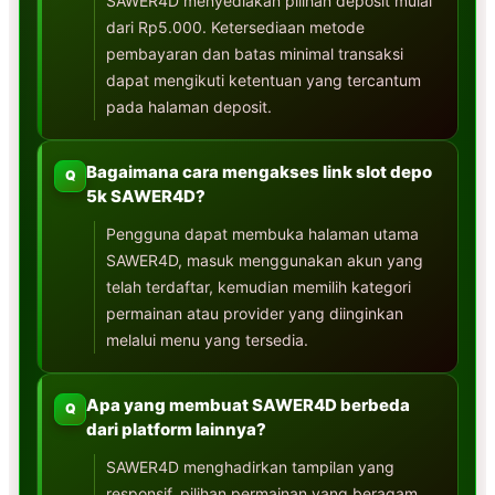
SAWER4D menyediakan pilihan deposit mulai
dari Rp5.000. Ketersediaan metode
pembayaran dan batas minimal transaksi
dapat mengikuti ketentuan yang tercantum
pada halaman deposit.
Bagaimana cara mengakses link slot depo
5k SAWER4D?
Pengguna dapat membuka halaman utama
SAWER4D, masuk menggunakan akun yang
telah terdaftar, kemudian memilih kategori
permainan atau provider yang diinginkan
melalui menu yang tersedia.
Apa yang membuat SAWER4D berbeda
dari platform lainnya?
SAWER4D menghadirkan tampilan yang
responsif, pilihan permainan yang beragam,