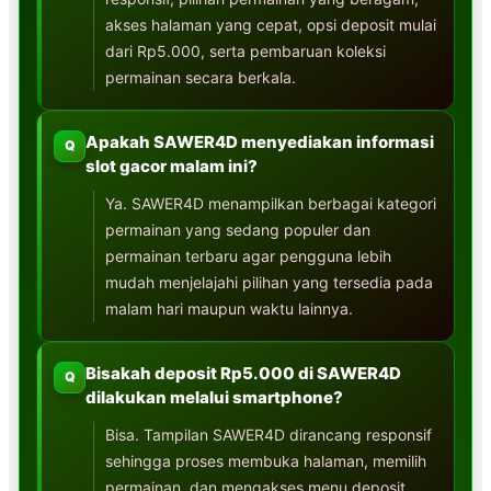
akses halaman yang cepat, opsi deposit mulai
dari Rp5.000, serta pembaruan koleksi
permainan secara berkala.
Apakah SAWER4D menyediakan informasi
slot gacor malam ini?
Ya. SAWER4D menampilkan berbagai kategori
permainan yang sedang populer dan
permainan terbaru agar pengguna lebih
mudah menjelajahi pilihan yang tersedia pada
malam hari maupun waktu lainnya.
Bisakah deposit Rp5.000 di SAWER4D
dilakukan melalui smartphone?
Bisa. Tampilan SAWER4D dirancang responsif
sehingga proses membuka halaman, memilih
permainan, dan mengakses menu deposit