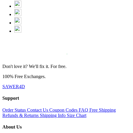
Don't love it? We'll fix it. For free.
100% Free Exchanges.
SAWER4D
Support
Order Status
Contact Us
Coupon Codes
FAQ
Free Shipping
Refunds & Returns
Shipping Info
Size Chart
About Us