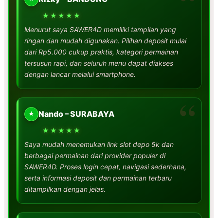
★★★★★
Menurut saya SAWER4D memiliki tampilan yang
ringan dan mudah digunakan. Pilihan deposit mulai
dari Rp5.000 cukup praktis, kategori permainan
tersusun rapi, dan seluruh menu dapat diakses
dengan lancar melalui smartphone.
Nando – SURABAYA
★★★★★
Saya mudah menemukan link slot depo 5k dan
berbagai permainan dari provider populer di
SAWER4D. Proses login cepat, navigasi sederhana,
serta informasi deposit dan permainan terbaru
ditampilkan dengan jelas.