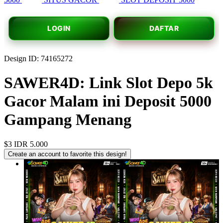
LOGIN
DAFTAR
Design ID: 74165272
SAWER4D: Link Slot Depo 5k
Gacor Malam ini Deposit 5000
Gampang Menang
$3
IDR 5.000
Create an account to favorite this design!